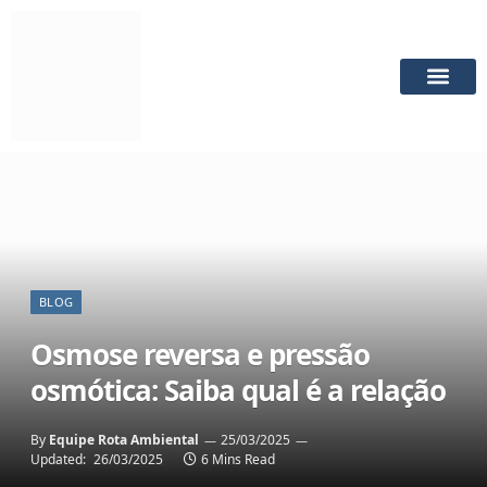
QUEM SOMO
FALE CON
BLOG
Osmose reversa e pressão
osmótica: Saiba qual é a relação
By
Equipe Rota Ambiental
25/03/2025
Updated:
26/03/2025
6 Mins Read