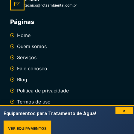
tecnico@rotaambiental.com.br
Páginas
Home
Quem somos
Serviços
Fale conosco
Blog
Política de privacidade
Termos de uso
×
Equipamentos para Tratamento de Água!
Site desenvolvido pela QMIX Digital
VER EQUIPAMENTOS