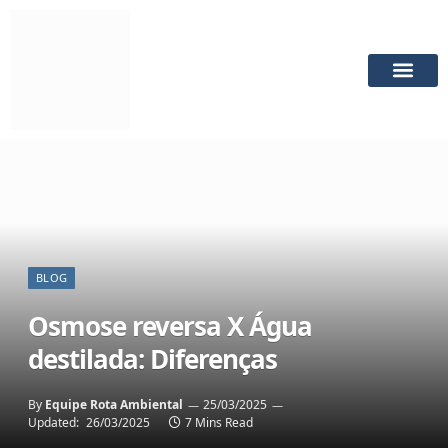
QUEM SOMO
FALE CON
BLOG
Osmose reversa X Água
destilada: Diferenças
By
Equipe Rota Ambiental
25/03/2025
Updated:
26/03/2025
7 Mins Read